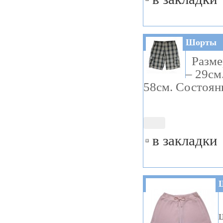
Шорты
Размер
– 29см
58см. Состояни
в закладки