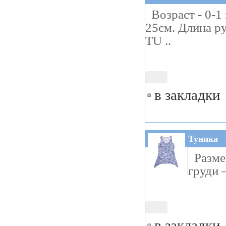
Возраст - 0-1 
25см. Длина р
TU ..
в закладки
Туника
Размер
груди 
в закладки