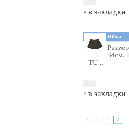
в закладки
Юбка
Размер
34см. 
– TU ..
в закладки
|<
<
1
2