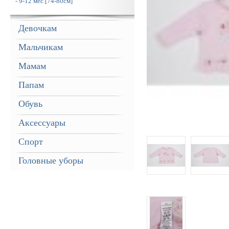
- 9-12 мес.[74-80см]
Девочкам
Мальчикам
Мамам
Папам
Обувь
Аксессуары
Спорт
Головные уборы