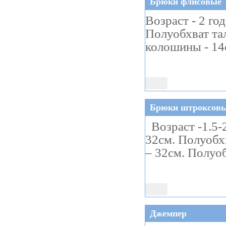
Брюки флисовые
Возраст - 2 го
Полуобхват та
колошины - 14
Брюки штроксов
Возраст -1.5-
32см. Полуобх
– 32см. Полуо
Джемпер