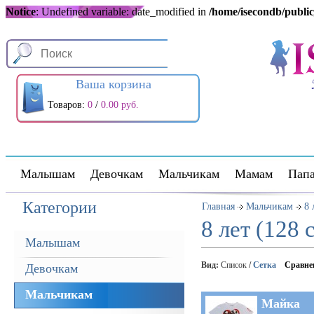
Notice
: Undefined variable: date_modified in
/home/isecondb/public
Ваша корзина
Товаров:
0
/
0.00 руб.
Малышам
Девочкам
Мальчикам
Мамам
Пап
Категории
Главная
Мальчикам
8 
8 лет (128 
Малышам
Вид:
Список
/
Сетка
Сравне
Девочкам
Мальчикам
Майка