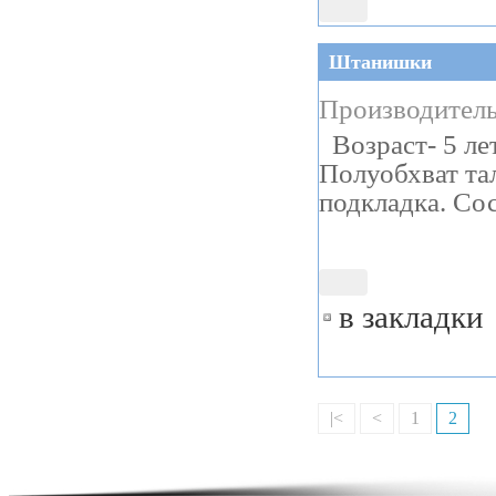
Штанишки
Производитель
Возраст- 5 ле
Полуобхват тал
подкладка. Со
в закладки
|<
<
1
2