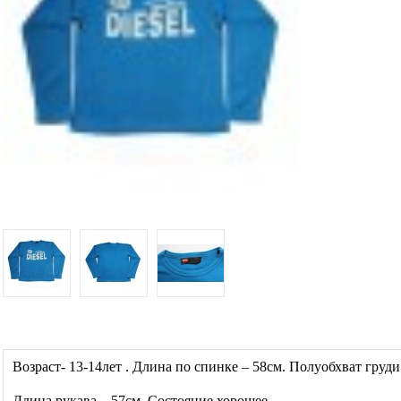
Возраст- 13-14лет . Длина по спинке – 58см. Полуобхват груди 
Длина рукава – 57см. Состояние хорошее