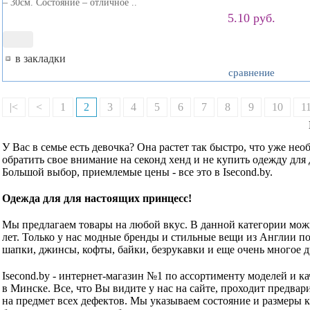
– 30см. Состояние – отличное ..
5.10 руб.
в закладки
сравнение
|<
<
1
2
3
4
5
6
7
8
9
10
1
У Вас в семье есть девочка? Она растет так быстро, что уже не
обратить свое внимание на секонд хенд и не купить одежду для
Большой выбор, приемлемые цены - все это в Isecond.by.
Одежда для для настоящих принцесс!
Мы предлагаем товары на любой вкус. В данной категории можн
лет. Только у нас модные бренды и стильные вещи из Англии по
шапки, джинсы, кофты, байки, безрукавки и еще очень многое д
Isecond.by - интернет-магазин №1 по ассортименту моделей и к
в Минске. Все, что Вы видите у нас на сайте, проходит предва
на предмет всех дефектов. Мы указываем состояние и размеры 