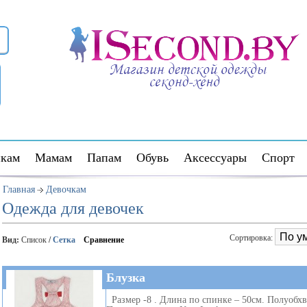
кам
Мамам
Папам
Обувь
Аксессуары
Спорт
Главная
Девочкам
Одежда для девочек
Сортировка:
Вид:
Список
/
Сетка
Сравнение
Блузка
Размер -8 . Длина по спинке – 50см. Полуобхв