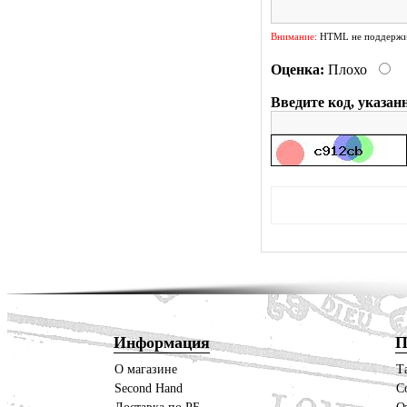
Внимание:
HTML не поддержив
Оценка:
Плохо
Введите код, указан
Информация
П
О магазине
Т
Second Hand
С