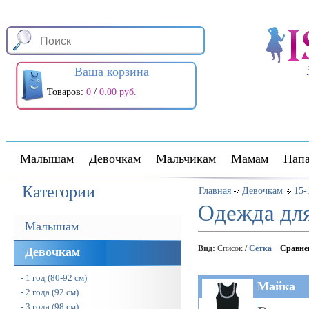
Ваша корзина
Товаров:
0
/
0.00 руб.
Малышам
Девочкам
Мальчикам
Мамам
Пап
Категории
Главная
Девочкам
15-
Одежда для
Малышам
Вид:
Список
/
Сетка
Сравне
Девочкам
- 1 год (80-92 см)
Майка
- 2 года (92 см)
- 3 года (98 см)